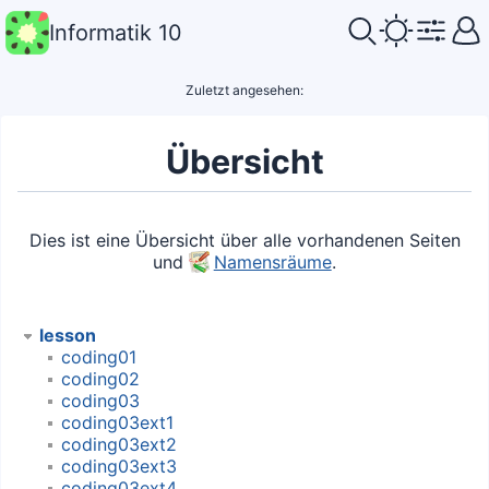
Informatik 10
Zuletzt angesehen:
Übersicht
Dies ist eine Übersicht über alle vorhandenen Seiten
und
Namensräume
.
lesson
coding01
coding02
coding03
coding03ext1
coding03ext2
coding03ext3
coding03ext4