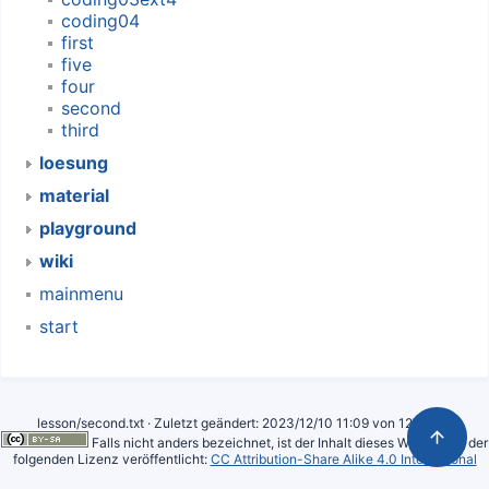
coding04
first
five
four
second
third
loesung
material
playground
wiki
mainmenu
start
lesson/second.txt
· Zuletzt geändert: 2023/12/10 11:09 von
127.0.0.1
Falls nicht anders bezeichnet, ist der Inhalt dieses Wikis unter der
folgenden Lizenz veröffentlicht:
CC Attribution-Share Alike 4.0 International